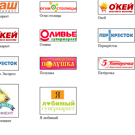
Огни столицы
аркет
Окей
Оливье
Перекрёсток
маркет
Полушка
Пятёрочка
к Экспресс
Я любимый
нтинент