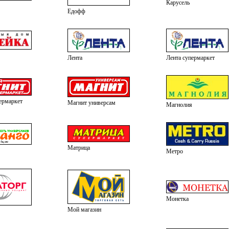
Карусель
Едофф
Лента
Лента супермаркет
ермаркет
Магнит универсам
Магнолия
Матрица
Метро
Монетка
Мой магазин