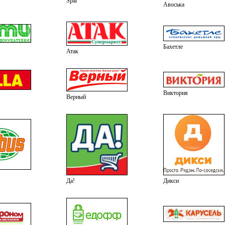
Spar
Авоська
Бахетле
Атак
Виктория
Верный
Да!
Дикси