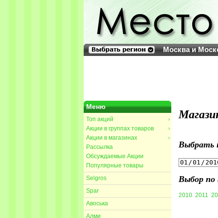
Москва и Моск
Меню
Магази
Топ акций
>
Акции в группах товаров
>
Акции в магазинах
>
Выбрать 
Рассылка
Обсуждаемые Акции
Популярные товары
Выбор по 
Selgros
Spar
2010
2011
20
Авоська
Алми