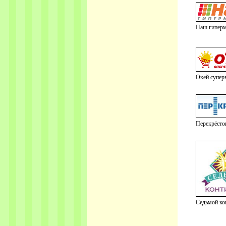
Наш гиперм
Окей супер
Перекрёсто
Седьмой ко