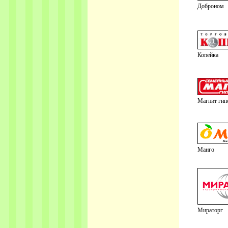
Доброном
Копейка
Магнит гип
Манго
Мираторг