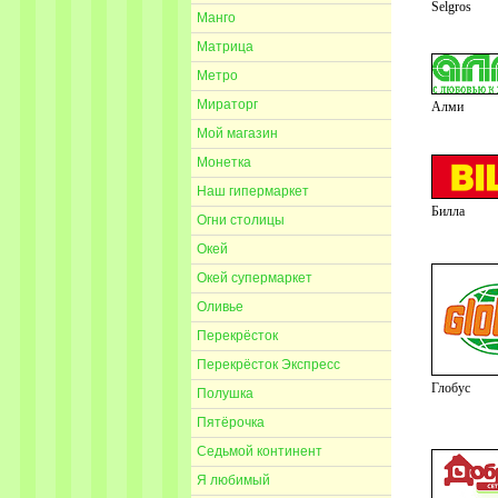
Selgros
Манго
Матрица
Метро
Мираторг
Алми
Мой магазин
Монетка
Наш гипермаркет
Билла
Огни столицы
Окей
Окей супермаркет
Оливье
Перекрёсток
Перекрёсток Экспресс
Глобус
Полушка
Пятёрочка
Седьмой континент
Я любимый