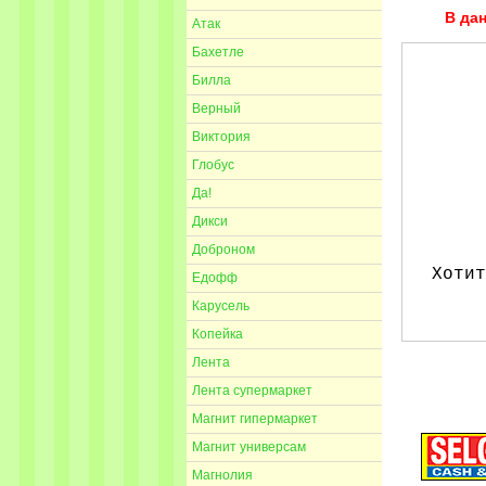
В да
Атак
Бахетле
Билла
Верный
Виктория
Глобус
Да!
Дикси
Доброном
Хотит
Едофф
Карусель
Копейка
Лента
Лента супермаркет
Магнит гипермаркет
Магнит универсам
Магнолия