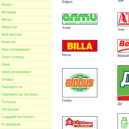
Spar
Selgros
Манго
Матрица
Метро
Мираторг
Алми
Атак
Мой магазин
Монетка
Наш гипермаркет
Билла
Верный
Огни столицы
Окей
Окей супермаркет
Оливье
Перекрёсток
Перекрёсток Экспресс
Глобус
Полушка
Да!
Пятёрочка
Седьмой континент
Я любимый