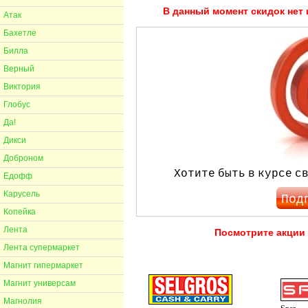
В данный момент скидок нет 
Атак
Бахетле
Билла
Верный
Виктория
Глобус
Да!
Дикси
Доброном
Хотите быть в курсе св
Едофф
Карусель
Под
Копейка
Лента
Посмотрите акции 
Лента супермаркет
Магнит гипермаркет
Магнит универсам
Магнолия