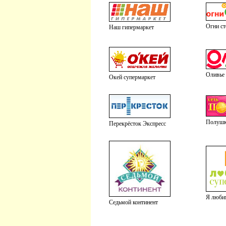
Огни с
Наш гипермаркет
Оливье
Окей супермаркет
Полуш
Перекрёсток Экспресс
Я люби
Седьмой континент