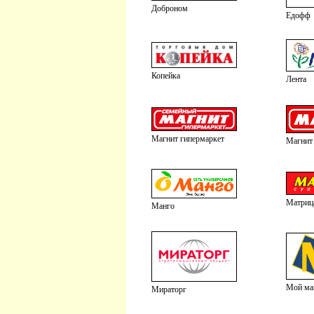
Доброном
Едофф
Копейка
Лента
Магнит гипермаркет
Магнит
Матриц
Манго
Мой ма
Мираторг