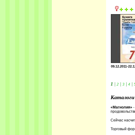
09.12.2011-22.1
1
|
|
|
|
2
3
4
Каталоги 
«Магнолия»
продовольств
Сейчас насчи
Торговый фо