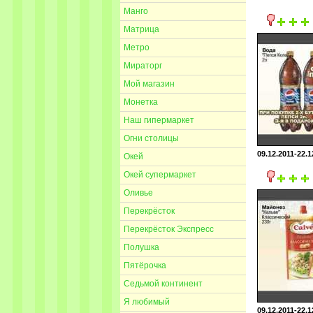
Манго
Матрица
Метро
Мираторг
Мой магазин
Монетка
Наш гипермаркет
Огни столицы
09.12.2011-22.1
Окей
Окей супермаркет
Оливье
Перекрёсток
Перекрёсток Экспресс
Полушка
Пятёрочка
Седьмой континент
Я любимый
09.12.2011-22.1