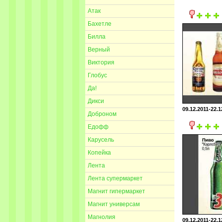
Атак
Бахетле
Билла
Верный
Виктория
Глобус
Да!
Дикси
09.12.2011-22.1
Доброном
Едофф
Карусель
Копейка
Лента
Лента супермаркет
Магнит гипермаркет
Магнит универсам
Магнолия
09.12.2011-22.1