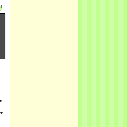
ом
к.