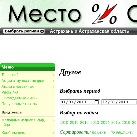
Астрахань и Астраханская область
Меню
Другое
Топ акций
>
Акции в группах товаров
>
Акции в магазинах
>
Выбрать период
Рассылка
Обсуждаемые Акции
Популярные товары
Выбор по годам
Продтовары:
Молочные изделия, сыр,
>
2010
2011
2012
2013
2014
2015
2016
20
яйца
Сортировать:
по цене
по рейтингу
Хлеб, выпечка
>