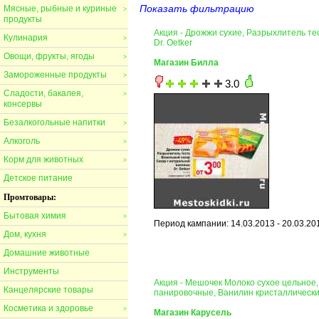
Показать фильтрацию
Мясные, рыбные и куриные
>
продукты
Акция - Дрожжи сухие, Разрыхлитель т
Кулинария
>
Dr. Oetker
Овощи, фрукты, ягоды
>
Магазин Билла
Замороженные продукты
>
3.0
Сладости, бакалея,
>
консервы
Безалкогольные напитки
>
Алкоголь
>
Корм для животных
>
Детское питание
Промтовары:
Бытовая химия
>
Период кампании: 14.03.2013 - 20.03.20
Дом, кухня
>
Домашние животные
Инструменты
Акция - Мешочек Молоко сухое цельное,
Канцелярские товары
панировочные, Ванилин кристаллическ
Косметика и здоровье
>
Магазин Карусель