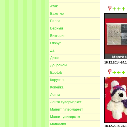
Атак
Бахетле
Билла
Верный
Виктория
Глобус
Да!
Дикси
18.12.2014-24.1
Доброном
Едофф
Карусель
Копейка
Лента
Лента супермаркет
Магнит гипермаркет
Магнит универсам
Магнолия
18.12.2014-24.1