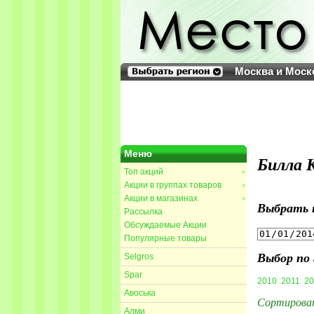
Москва и Моск
Меню
Билла 
Топ акций
>
Акции в группах товаров
>
Акции в магазинах
>
Выбрать 
Рассылка
Обсуждаемые Акции
Популярные товары
Выбор по 
Selgros
Spar
2010
2011
20
Авоська
Сортирова
Алми