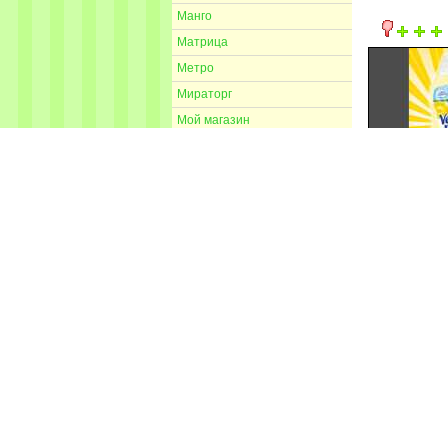
Манго
Матрица
Метро
Мираторг
Мой магазин
Монетка
Наш гипермаркет
Огни столицы
18.12.2014-24.1
Окей
Окей супермаркет
Оливье
Перекрёсток
Перекрёсток Экспресс
Полушка
Пятёрочка
Седьмой континент
Я любимый
18.12.2014-24.1