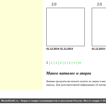
2.0
01.12.2014-31.12.2014
01.12.2014-
1
|
|
|
|
|
|
|
2
3
4
5
6
>
>>
Манго каталог и акции
Данные продукты вы можете купить по акции в ма
период. Для дополнительной информации об интер
MestoSkidki.ru - Акции и скидки супермаркетов и магазинов России. Место скидки © 20