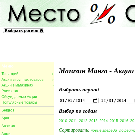
Москва и Московская область
Меню
Магазин Манго - Акции
Топ акций
>
Акции в группах товаров
>
Акции в магазинах
>
Выбрать период
Рассылка
Обсуждаемые Акции
Популярные товары
Выбор по годам
Selgros
Spar
2010
2011
2012
2013
2014
2015
2016
20
Авоська
Сортировать:
новые впереди
по рейт
Алми