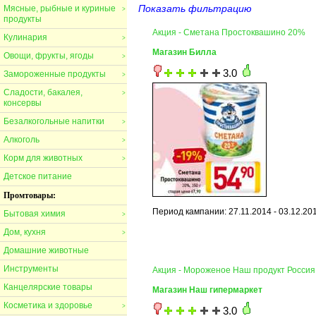
Показать фильтрацию
Мясные, рыбные и куриные
>
продукты
Акция - Сметана Простоквашино 20%
Кулинария
>
Магазин Билла
Овощи, фрукты, ягоды
>
3.0
Замороженные продукты
>
Сладости, бакалея,
>
консервы
Безалкогольные напитки
>
Алкоголь
>
Корм для животных
>
Детское питание
Промтовары:
Период кампании: 27.11.2014 - 03.12.20
Бытовая химия
>
Дом, кухня
>
Домашние животные
Инструменты
Акция - Мороженое Наш продукт Россия
Канцелярские товары
Магазин Наш гипермаркет
Косметика и здоровье
>
3.0