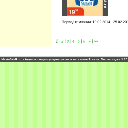
Период кампании: 19.02.2014 - 25.02.20
1
|
|
|
|
|
|
|
2
3
4
5
6
>
>>
MestoSkidki.ru - Акции и скидки супермаркетов и магазинов России. Место скидки © 20