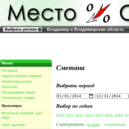
Владимир и Владимирская область
Меню
Сметана
Топ акций
>
Акции в группах товаров
>
Акции в магазинах
>
Выбрать период
Рассылка
Обсуждаемые Акции
Популярные товары
Выбор по годам
Продтовары:
Молочные изделия, сыр,
>
2010
2011
2012
2013
2014
2015
2016
20
яйца
Сортировать:
по цене
по рейтингу
Хлеб, выпечка
>