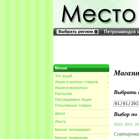
Петрозаводск 
Меню
Магази
Топ акций
>
Акции в группах товаров
>
Акции в магазинах
>
Выбрать 
Рассылка
Обсуждаемые Акции
Популярные товары
Выбор по 
Дикси
Лента
2010
2011
20
Магнит гипермаркет
Сортирова
Магнит универсам