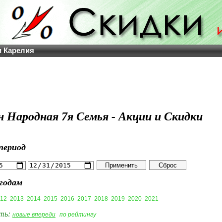
и Карелия
н Народная 7я Семья - Акции и Скидки
период
годам
12
2013
2014
2015
2016
2017
2018
2019
2020
2021
ть:
новые впереди
по рейтингу