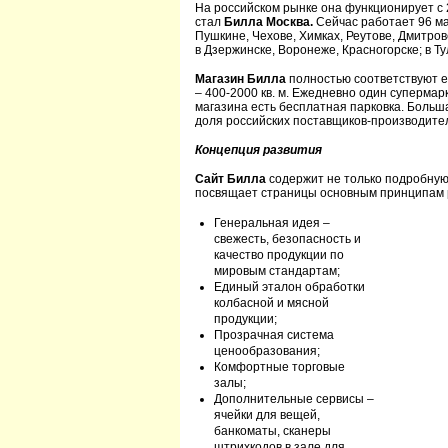
На российском рынке она функционирует с 2
стал
Билла Москва.
Сейчас работает 96 маг
Пушкине, Чехове, Химках, Реутове, Дмитров
в Дзержинске, Воронеже, Красногорске; в Туле
Магазин Билла
полностью соответствуют 
– 400-2000 кв. м. Ежедневно один супермар
магазина есть бесплатная парковка. Больша
доля российских поставщиков-производите
Концепция развития
Сайт Билла
содержит не только подробную
посвящает страницы основным принципам 
Генеральная идея –
свежесть, безопасность и
качество продукции по
мировым стандартам;
Единый эталон обработки
колбасной и мясной
продукции;
Прозрачная система
ценообразования;
Комфортные торговые
залы;
Дополнительные сервисы –
ячейки для вещей,
банкоматы, сканеры
штрихкодов в зале для