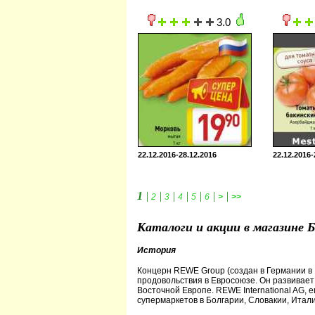
3.0
22.12.2016-28.12.2016
22.12.2016-
1
|
|
|
|
|
|
|
2
3
4
5
6
>
>>
Каталоги и акции в магазине 
История
Концерн REWE Group (создан в Германии в 
продовольствия в Евросоюзе. Он развивает
Восточной Европе. REWE International AG, 
супермаркетов в Болгарии, Словакии, Итали