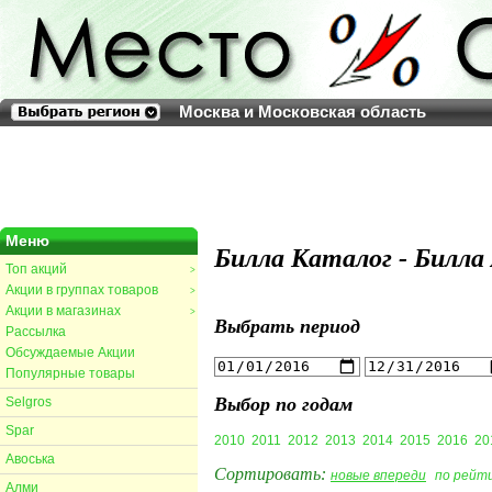
Москва и Московская область
Меню
Билла Каталог - Билла
Топ акций
>
Акции в группах товаров
>
Акции в магазинах
>
Выбрать период
Рассылка
Обсуждаемые Акции
Популярные товары
Выбор по годам
Selgros
Spar
2010
2011
2012
2013
2014
2015
2016
20
Авоська
Сортировать:
новые впереди
по рейт
Алми