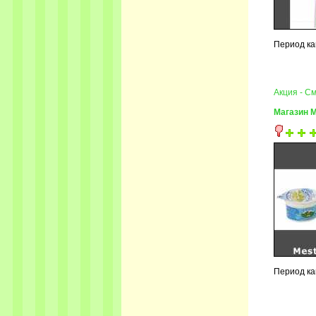
Период кам
Акция - С
Магазин 
Период ка