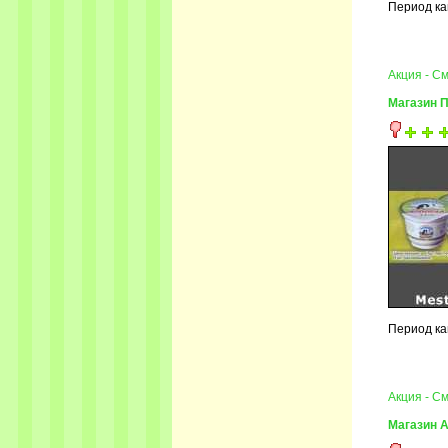
Период ка
Акция - С
Магазин 
Период ка
Акция - С
Магазин 