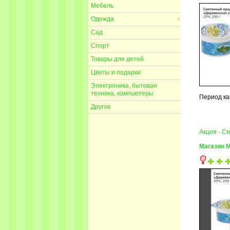
Мебель
Одежда
>
Сад
Спорт
Товары для детей
Цветы и подарки
Электроника, бытовая
техника, компьютеры
Период ка
Другое
Акция - С
Магазин 