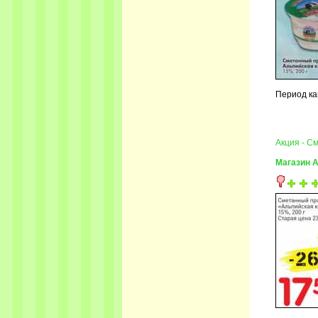
Период ка
Акция - С
Магазин 