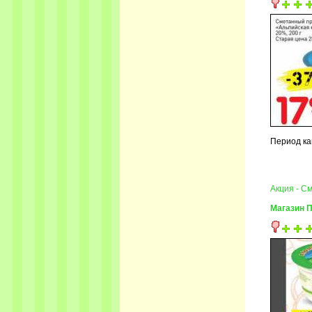
Период ка
Акция - С
Магазин 