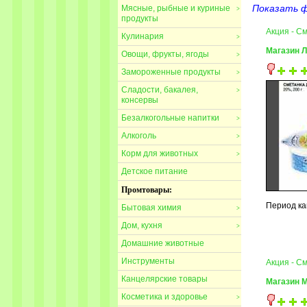
Показать 
Мясные, рыбные и куриные
>
продукты
Акция - 
Кулинария
>
Магазин 
Овощи, фрукты, ягоды
>
Замороженные продукты
>
Сладости, бакалея,
>
консервы
Безалкогольные напитки
>
Алкоголь
>
Корм для животных
>
Детское питание
Промтовары:
Период ка
Бытовая химия
>
Дом, кухня
>
Домашние животные
Инструменты
Акция - С
Канцелярские товары
Магазин 
Косметика и здоровье
>