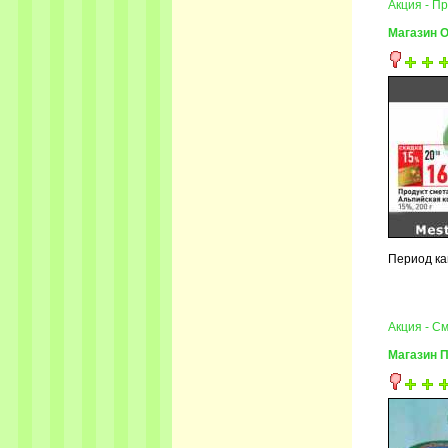
Акция - П
Магазин 
Период ка
Акция - С
Магазин 