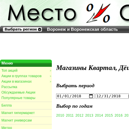
Воронеж и Воронежская область
Меню
Магазины Квартал, Дё
Топ акций
>
Акции в группах товаров
>
Акции в магазинах
>
Выбрать период
Рассылка
Обсуждаемые Акции
Популярные товары
Выбор по годам
Билла
Магнит гипермаркет
2010
2011
2012
2013
2014
2015
2016
20
Магнит универсам
Метро