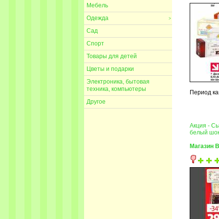
Мебель
Одежда
>
Сад
Спорт
Товары для детей
Цветы и подарки
Электроника, бытовая
техника, компьютеры
Период ка
Другое
Акция - С
белый шоко
Магазин 