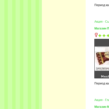
Период ка
Акция - С
Магазин 
Период ка
Акция - Г
Магазин 