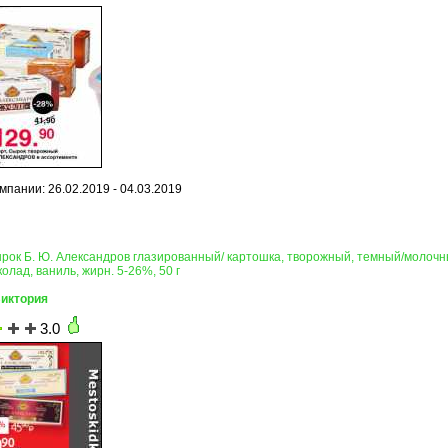
мпании: 26.02.2019 - 04.03.2019
ырок Б. Ю. Александров глазированный/ картошка, творожный, темный/молочн
лад, ваниль, жирн. 5-26%, 50 г
Виктория
3.0