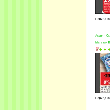
Период ка
Акция - С
Магазин 
Период ка