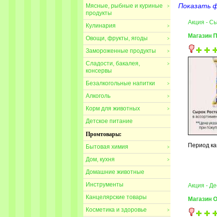
Показать 
Мясные, рыбные и куриные
>
продукты
Акция - С
Кулинария
>
Магазин 
Овощи, фрукты, ягоды
>
Замороженные продукты
>
Сладости, бакалея,
>
консервы
Безалкогольные напитки
>
Алкоголь
>
Корм для животных
>
Детское питание
Промтовары:
Период ка
Бытовая химия
>
Дом, кухня
>
Домашние животные
Инструменты
Акция - Д
Канцелярские товары
Магазин 
Косметика и здоровье
>