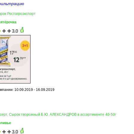
фильтрацию
ырок Ростагроэкспорт
Пятёрочка
3.0
мпании: 10.09.2019 - 16.09.2019
есерт, Сырок творожный Б.Ю. АЛЕКСАНДРОВ в ассортименте 40-50г
Оливье
3.0