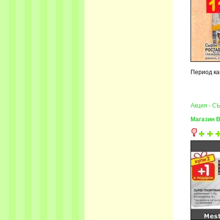
Период ка
Акция - 
Магазин 