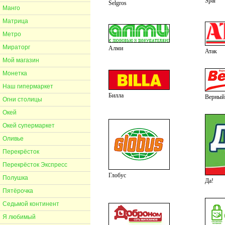
Spar
Selgros
Манго
Матрица
Метро
Мираторг
Алми
Атак
Мой магазин
Монетка
Наш гипермаркет
Билла
Верный
Огни столицы
Окей
Окей супермаркет
Оливье
Перекрёсток
Перекрёсток Экспресс
Глобус
Полушка
Да!
Пятёрочка
Седьмой континент
Я любимый