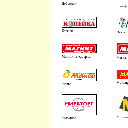
Доброном
Едофф
Копейка
Лента
Магнит гипермаркет
Магнит
Матриц
Манго
Мой ма
Мираторг