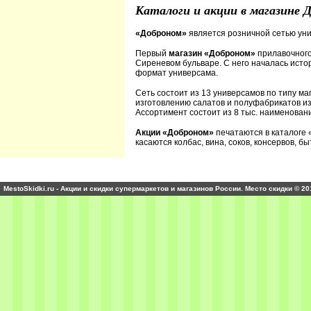
Каталоги и акции в магазине 
«Доброном»
является розничной сетью уни
Первый
магазин «Доброном»
прилавочног
Сиреневом бульваре. С него началась ист
формат универсама.
Сеть состоит из 13 универсамов по типу маг
изготовлению салатов и полуфабрикатов из
Ассортимент состоит из 8 тыс. наименован
Акции «Доброном»
печатаются в каталоге
касаются колбас, вина, соков, консервов, бы
MestoSkidki.ru - Акции и скидки супермаркетов и магазинов России. Место скидки © 20