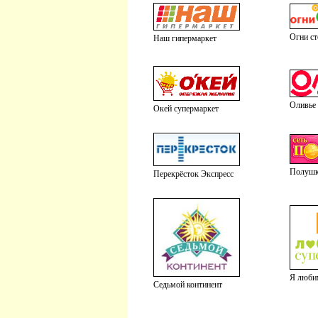
Огни с
Наш гипермаркет
Оливье
Окей супермаркет
Полуш
Перекрёсток Экспресс
Я люби
Седьмой континент