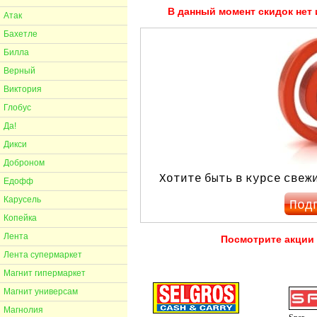
В данный момент скидок нет 
Атак
Бахетле
Билла
Верный
Виктория
Глобус
Да!
Дикси
Доброном
Хотите быть в курсе свеж
Едофф
Карусель
Под
Копейка
Лента
Посмотрите акции 
Лента супермаркет
Магнит гипермаркет
Магнит универсам
Магнолия