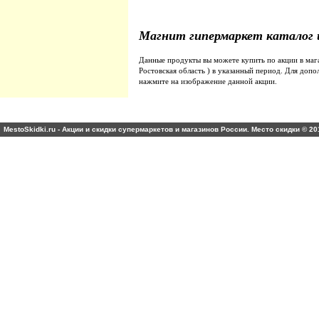
Магнит гипермаркет
Магнит
Магнит гипермаркет каталог 
Данные продукты вы можете купить по акции в ма
Ростовская область ) в указанный период. Для до
нажмите на изображение данной акции.
MestoSkidki.ru - Акции и скидки супермаркетов и магазинов России. Место скидки © 20