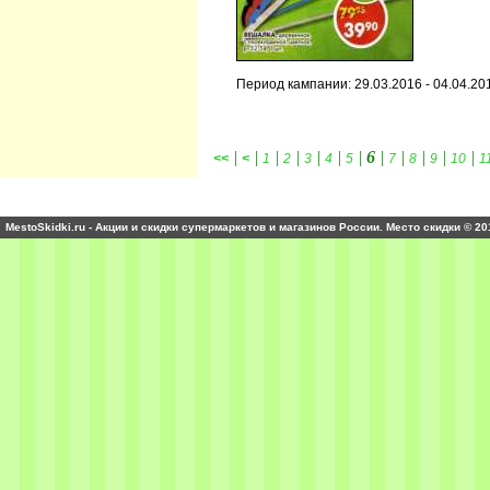
Период кампании: 29.03.2016 - 04.04.20
|
|
|
|
|
|
|
6
|
|
|
|
|
<<
<
1
2
3
4
5
7
8
9
10
1
MestoSkidki.ru - Акции и скидки супермаркетов и магазинов России. Место скидки © 20