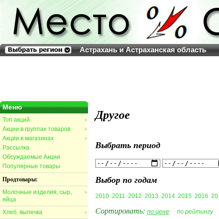
Астрахань и Астраханская область
Меню
Другое
Топ акций
>
Акции в группах товаров
>
Акции в магазинах
>
Выбрать период
Рассылка
Обсуждаемые Акции
Популярные товары
Выбор по годам
Продтовары:
Молочные изделия, сыр,
>
2010
2011
2012
2013
2014
2015
2016
20
яйца
Сортировать:
по цене
по рейтингу
Хлеб, выпечка
>