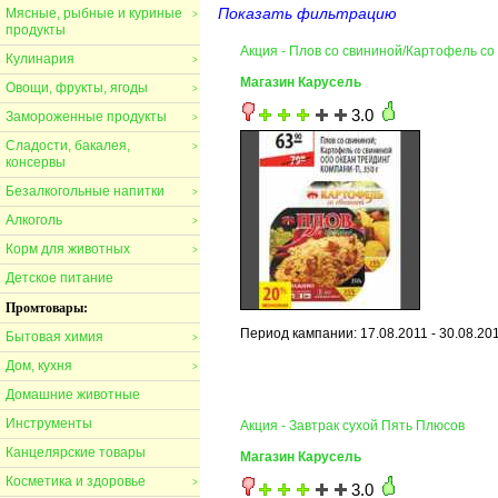
Показать фильтрацию
Мясные, рыбные и куриные
>
продукты
Акция - Плов со свининой/Картофель с
Кулинария
>
Магазин Карусель
Овощи, фрукты, ягоды
>
3.0
Замороженные продукты
>
Сладости, бакалея,
>
консервы
Безалкогольные напитки
>
Алкоголь
>
Корм для животных
>
Детское питание
Промтовары:
Период кампании: 17.08.2011 - 30.08.20
Бытовая химия
>
Дом, кухня
>
Домашние животные
Инструменты
Акция - Завтрак сухой Пять Плюсов
Канцелярские товары
Магазин Карусель
Косметика и здоровье
>
3.0