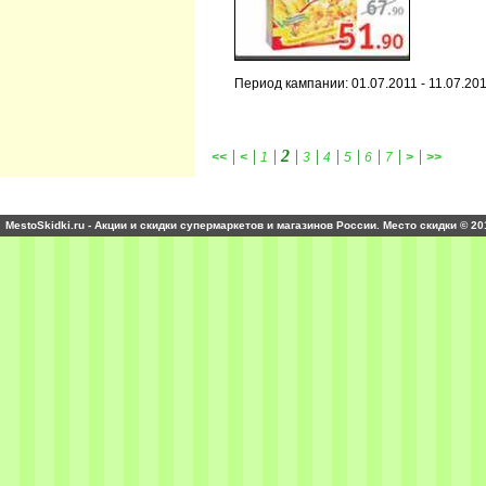
Период кампании: 01.07.2011 - 11.07.20
|
|
|
2
|
|
|
|
|
|
|
<<
<
1
3
4
5
6
7
>
>>
MestoSkidki.ru - Акции и скидки супермаркетов и магазинов России. Место скидки © 20