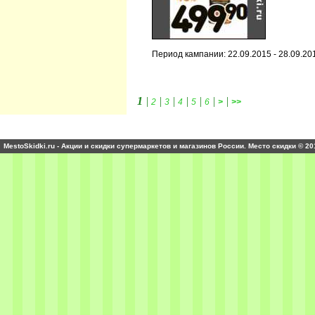
Период кампании: 22.09.2015 - 28.09.20
1
|
|
|
|
|
|
|
2
3
4
5
6
>
>>
MestoSkidki.ru - Акции и скидки супермаркетов и магазинов России. Место скидки © 20