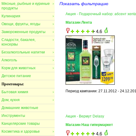
Показать фильтрацию
Мясные, рыбные и куриные
>
продукты
Акция - Подарочный набор: абсент xent
Кулинария
>
Магазин Лента
Овощи, фрукты, ягоды
>
4.6
Замороженные продукты
>
Сладости, бакалея,
>
консервы
Безалкогольные напитки
>
Алкоголь
>
Корм для животных
>
Детское питание
Промтовары:
Период кампании: 27.11.2012 - 24.12.20
Бытовая химия
>
Дом, кухня
>
Домашние животные
Инструменты
Акция - Вермут Delasy
Канцелярские товары
Магазин Наш гипермаркет
Косметика и здоровье
>
4.6