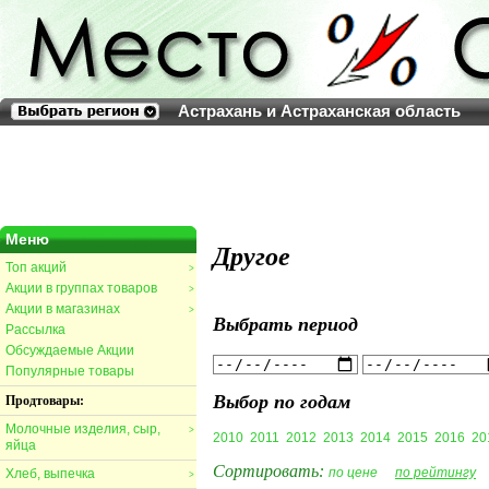
Астрахань и Астраханская область
Меню
Другое
Топ акций
>
Акции в группах товаров
>
Акции в магазинах
>
Выбрать период
Рассылка
Обсуждаемые Акции
Популярные товары
Выбор по годам
Продтовары:
Молочные изделия, сыр,
>
2010
2011
2012
2013
2014
2015
2016
20
яйца
Сортировать:
по цене
по рейтингу
Хлеб, выпечка
>