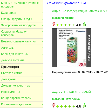
Показать фильтрацию
Мясные, рыбные и куриные
>
продукты
Акция - Сокосодержащий напиток ФРУ
Кулинария
>
Магазин Метро
Овощи, фрукты, ягоды
>
4.8
Замороженные продукты
>
Сладости, бакалея,
>
консервы
Безалкогольные напитки
>
Алкоголь
>
Корм для животных
>
Детское питание
Промтовары:
Период кампании: 05.02.2015 - 18.02.20
Бытовая химия
>
Дом, кухня
>
Домашние животные
Инструменты
Акция - НЕКТАР ЛЮБИМЫЙ
Канцелярские товары
Магазин Пятёрочка
Косметика и здоровье
>
4.8