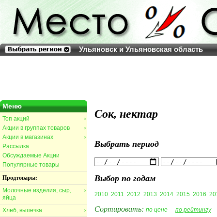
Ульяновск и Ульяновская область
Меню
Сок, нектар
Топ акций
>
Акции в группах товаров
>
Акции в магазинах
>
Выбрать период
Рассылка
Обсуждаемые Акции
Популярные товары
Выбор по годам
Продтовары:
Молочные изделия, сыр,
>
2010
2011
2012
2013
2014
2015
2016
20
яйца
Сортировать:
по цене
по рейтингу
Хлеб, выпечка
>