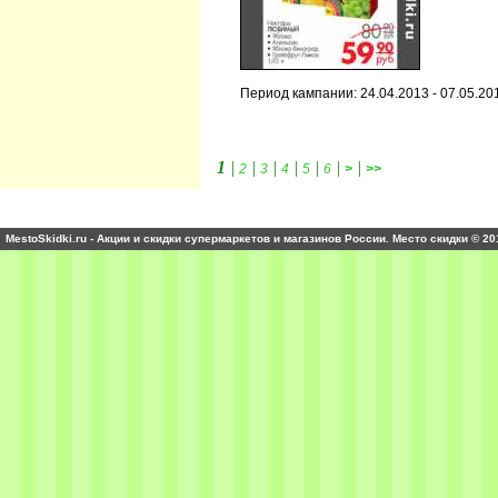
Период кампании: 24.04.2013 - 07.05.20
1
|
|
|
|
|
|
|
2
3
4
5
6
>
>>
MestoSkidki.ru - Акции и скидки супермаркетов и магазинов России. Место скидки © 20