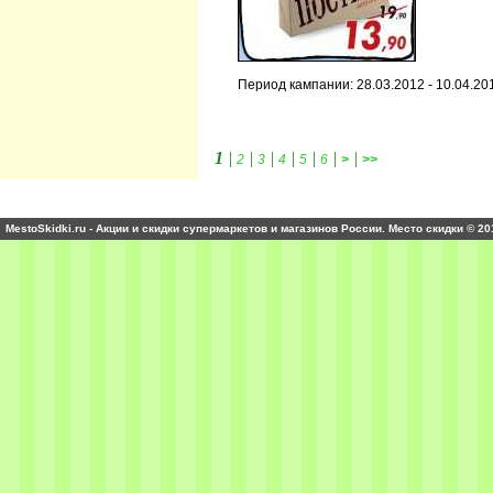
Период кампании: 28.03.2012 - 10.04.20
1
|
|
|
|
|
|
|
2
3
4
5
6
>
>>
MestoSkidki.ru - Акции и скидки супермаркетов и магазинов России. Место скидки © 20