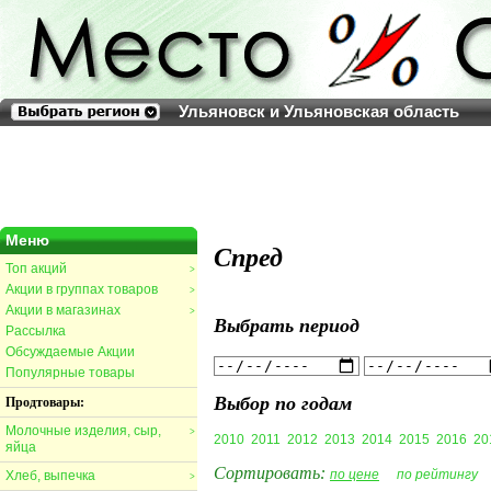
Ульяновск и Ульяновская область
Меню
Спред
Топ акций
>
Акции в группах товаров
>
Акции в магазинах
>
Выбрать период
Рассылка
Обсуждаемые Акции
Популярные товары
Выбор по годам
Продтовары:
Молочные изделия, сыр,
>
2010
2011
2012
2013
2014
2015
2016
20
яйца
Сортировать:
по цене
по рейтингу
Хлеб, выпечка
>