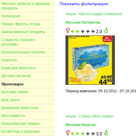
Показать фильтрацию
Мясные, рыбные и куриные
>
продукты
Акция - Масло сладко-сливочное
Кулинария
>
Магазин Пятёрочка
Овощи, фрукты, ягоды
>
2.0
Замороженные продукты
>
Сладости, бакалея,
>
консервы
Безалкогольные напитки
>
Алкоголь
>
Корм для животных
>
Детское питание
Промтовары:
Период кампании: 05.10.2011 - 07.10.20
Бытовая химия
>
Дом, кухня
>
Домашние животные
Инструменты
Акция - Спред «Моя семья»
Канцелярские товары
Магазин Квартал
Косметика и здоровье
>
3.0