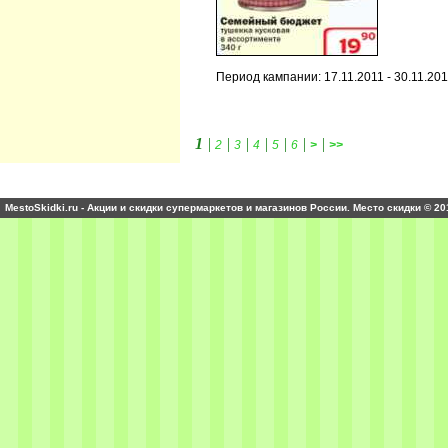
Период кампании: 17.11.2011 - 30.11.20
1
|
|
|
|
|
|
|
2
3
4
5
6
>
>>
MestoSkidki.ru - Акции и скидки супермаркетов и магазинов России. Место скидки © 20