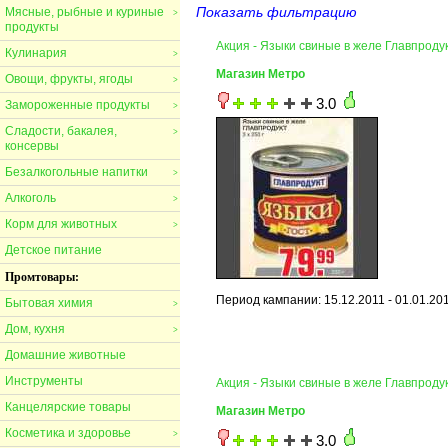
Показать фильтрацию
Мясные, рыбные и куриные
>
продукты
Акция - Языки свиные в желе Главпроду
Кулинария
>
Магазин Метро
Овощи, фрукты, ягоды
>
3.0
Замороженные продукты
>
Сладости, бакалея,
>
консервы
Безалкогольные напитки
>
Алкоголь
>
Корм для животных
>
Детское питание
Промтовары:
Период кампании: 15.12.2011 - 01.01.20
Бытовая химия
>
Дом, кухня
>
Домашние животные
Инструменты
Акция - Языки свиные в желе Главпроду
Канцелярские товары
Магазин Метро
Косметика и здоровье
>
3.0