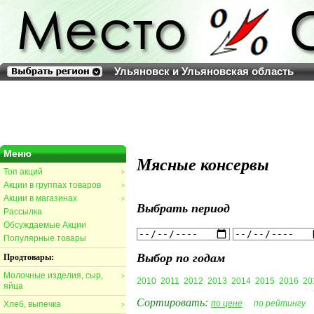
Ульяновск и Ульяновская область
Меню
Мясные консервы
Топ акций
>
Акции в группах товаров
>
Акции в магазинах
>
Выбрать период
Рассылка
Обсуждаемые Акции
Популярные товары
Выбор по годам
Продтовары:
Молочные изделия, сыр,
>
2010
2011
2012
2013
2014
2015
2016
20
яйца
Сортировать:
по цене
по рейтингу
Хлеб, выпечка
>