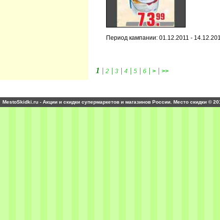
Период кампании: 01.12.2011 - 14.12.20
1
|
|
|
|
|
|
|
2
3
4
5
6
>
>>
MestoSkidki.ru - Акции и скидки супермаркетов и магазинов России. Место скидки © 20