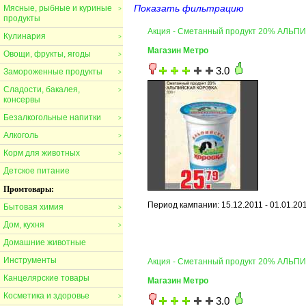
Показать фильтрацию
Мясные, рыбные и куриные
>
продукты
Акция - Сметанный продукт 20% АЛЬ
Кулинария
>
Магазин Метро
Овощи, фрукты, ягоды
>
3.0
Замороженные продукты
>
Сладости, бакалея,
>
консервы
Безалкогольные напитки
>
Алкоголь
>
Корм для животных
>
Детское питание
Промтовары:
Период кампании: 15.12.2011 - 01.01.20
Бытовая химия
>
Дом, кухня
>
Домашние животные
Инструменты
Акция - Сметанный продукт 20% АЛЬ
Канцелярские товары
Магазин Метро
Косметика и здоровье
>
3.0