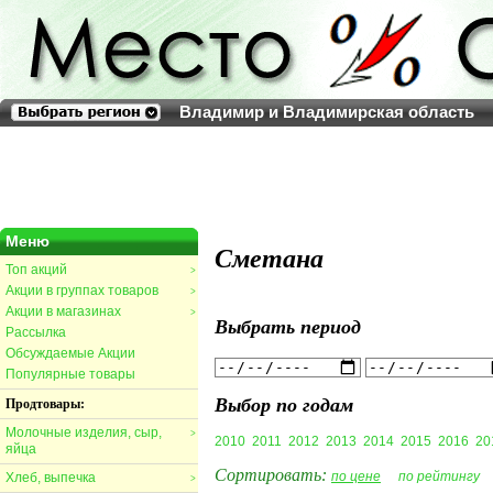
Владимир и Владимирская область
Меню
Сметана
Топ акций
>
Акции в группах товаров
>
Акции в магазинах
>
Выбрать период
Рассылка
Обсуждаемые Акции
Популярные товары
Выбор по годам
Продтовары:
Молочные изделия, сыр,
>
2010
2011
2012
2013
2014
2015
2016
20
яйца
Сортировать:
по цене
по рейтингу
Хлеб, выпечка
>