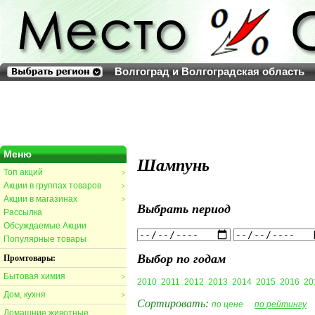
Волгоград и Волгоградская область
Меню
Шампунь
Топ акций
>
Акции в группах товаров
>
Акции в магазинах
>
Выбрать период
Рассылка
Обсуждаемые Акции
Популярные товары
Выбор по годам
Промтовары:
Бытовая химия
>
2010
2011
2012
2013
2014
2015
2016
20
Дом, кухня
>
Сортировать:
по цене
по рейтингу
Домашние животные