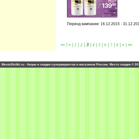
Период кампании: 16.12.2015 - 31.12.20
|
|
|
|
3
|
|
|
|
|
|
|
<<
<
1
2
4
5
6
7
8
>
>>
MestoSkidki.ru - Акции и скидки супермаркетов и магазинов России. Место скидки © 20