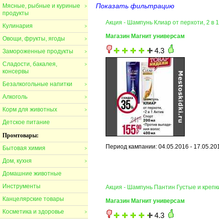
Показать фильтрацию
Мясные, рыбные и куриные
>
продукты
Акция - Шампунь Клиар от перхоти, 2 в
Кулинария
>
Магазин Магнит универсам
Овощи, фрукты, ягоды
>
4.3
Замороженные продукты
>
Сладости, бакалея,
>
консервы
Безалкогольные напитки
>
Алкоголь
>
Корм для животных
>
Детское питание
Промтовары:
Период кампании: 04.05.2016 - 17.05.20
Бытовая химия
>
Дом, кухня
>
Домашние животные
Инструменты
Акция - Шампунь Пантин Густые и крепк
Канцелярские товары
Магазин Магнит универсам
Косметика и здоровье
>
4.3