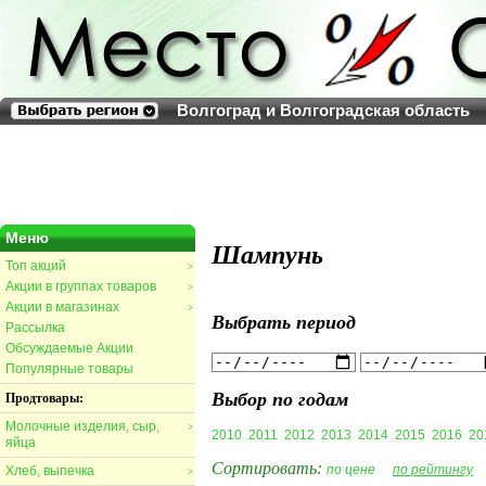
Волгоград и Волгоградская область
Меню
Шампунь
Топ акций
>
Акции в группах товаров
>
Акции в магазинах
>
Выбрать период
Рассылка
Обсуждаемые Акции
Популярные товары
Выбор по годам
Продтовары:
Молочные изделия, сыр,
>
2010
2011
2012
2013
2014
2015
2016
20
яйца
Сортировать:
по цене
по рейтингу
Хлеб, выпечка
>