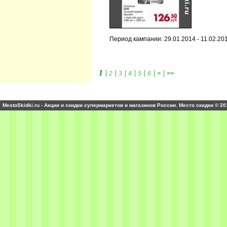
Период кампании: 29.01.2014 - 11.02.20
1
|
|
|
|
|
|
|
2
3
4
5
6
>
>>
MestoSkidki.ru - Акции и скидки супермаркетов и магазинов России. Место скидки © 20