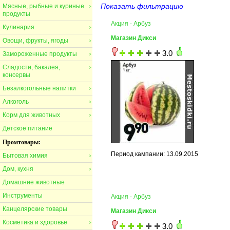
Показать фильтрацию
Мясные, рыбные и куриные
>
продукты
Акция - Арбуз
Кулинария
>
Магазин Дикси
Овощи, фрукты, ягоды
>
3.0
Замороженные продукты
>
Сладости, бакалея,
>
консервы
Безалкогольные напитки
>
Алкоголь
>
Корм для животных
>
Детское питание
Промтовары:
Период кампании: 13.09.2015
Бытовая химия
>
Дом, кухня
>
Домашние животные
Инструменты
Акция - Арбуз
Канцелярские товары
Магазин Дикси
Косметика и здоровье
>
3.0