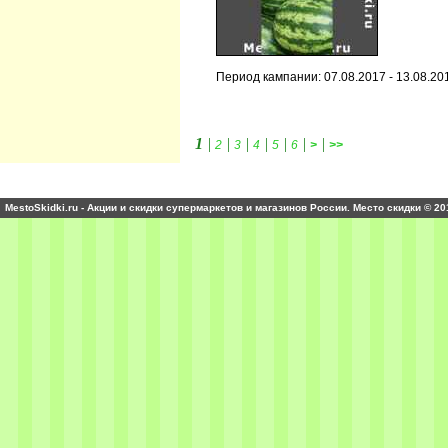
Период кампании: 07.08.2017 - 13.08.20
1
|
|
|
|
|
|
|
2
3
4
5
6
>
>>
MestoSkidki.ru - Акции и скидки супермаркетов и магазинов России. Место скидки © 20