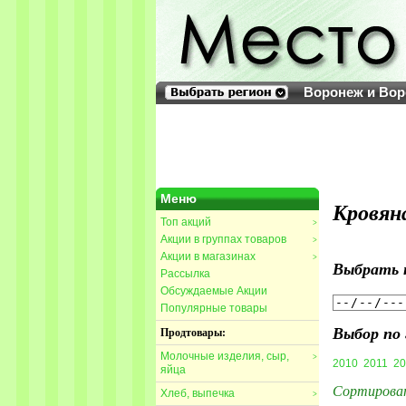
Воронеж и Вор
Меню
Кровян
Топ акций
>
Акции в группах товаров
>
Акции в магазинах
>
Выбрать 
Рассылка
Обсуждаемые Акции
Популярные товары
Выбор по 
Продтовары:
Молочные изделия, сыр,
>
2010
2011
20
яйца
Сортирова
Хлеб, выпечка
>