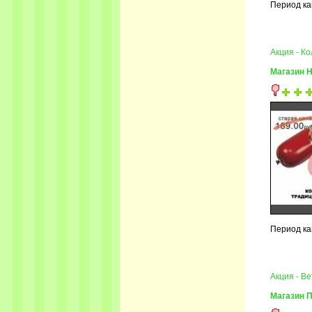
Период ка
Акция - К
Магазин 
Период ка
Акция - В
Магазин 