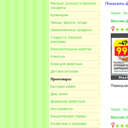
Показать 
Мясные, рыбные и куриные
>
продукты
Акция - К
Кулинария
>
Магазин 
Овощи, фрукты, ягоды
>
Замороженные продукты
>
Сладости, бакалея,
>
консервы
Безалкогольные напитки
>
Алкоголь
>
Корм для животных
>
Детское питание
Промтовары:
Период кам
Бытовая химия
>
Дом, кухня
>
Домашние животные
Инструменты
Акция - К
Канцелярские товары
Магазин S
Косметика и здоровье
>