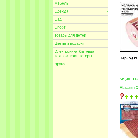
Мебель
Одежда
>
Сад
Спорт
Товары для детей
Цветы и подарки
Электроника, бытовая
техника, компьютеры
Период ка
Другое
Акция - О
Магазин 