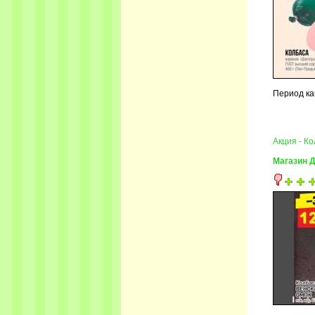
Период ка
Акция - К
Магазин 