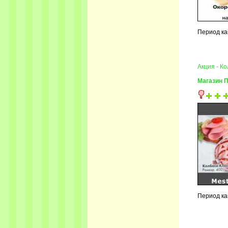
Период ка
Акция - К
Магазин 
Период ка