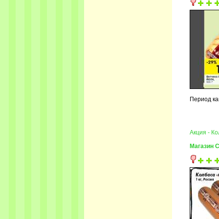
Период ка
Акция - К
Магазин 