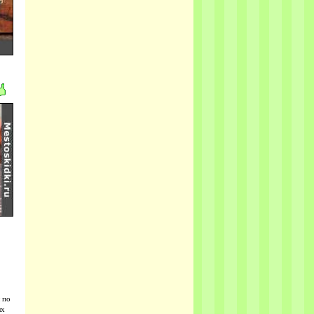
 по
ых