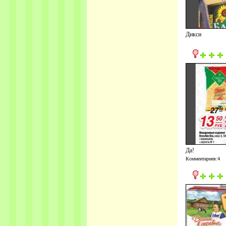
Дикси
Да!
Комментариев:4