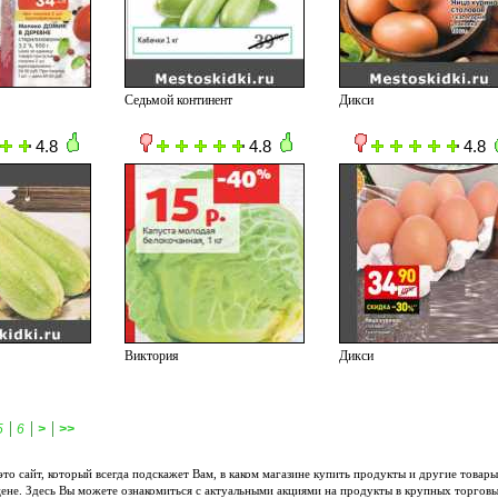
Седьмой континент
Дикси
4.8
4.8
4.8
Виктория
Дикси
|
|
|
5
6
>
>>
 это сайт, который всегда подскажет Вам, в каком магазине купить продукты и другие товары
ене. Здесь Вы можете ознакомиться с актуальными акциями на продукты в крупных торгов