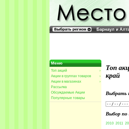
Барнаул и Алт
Меню
Топ ак
Топ акций
>
край
Акции в группах товаров
>
Акции в магазинах
>
Рассылка
Обсуждаемые Акции
Выбрать 
Популярные товары
Выбор по 
2010
2011
20