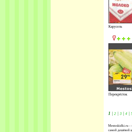
Карусель
Перекрёсток
1
|
|
|
|
2
3
4
Mestoskidki.ru -
самой дешёвой ц