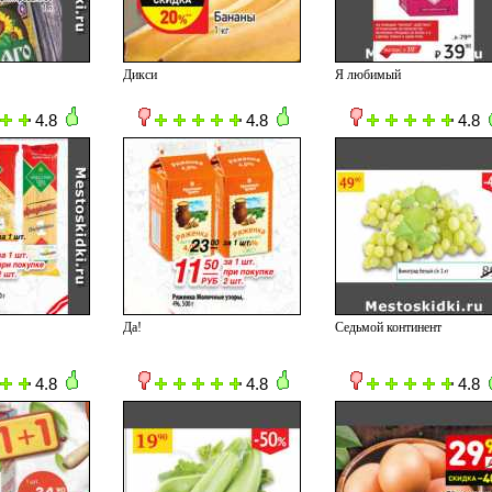
Дикси
Я любимый
4.8
4.8
4.8
Да!
Седьмой континент
4.8
4.8
4.8