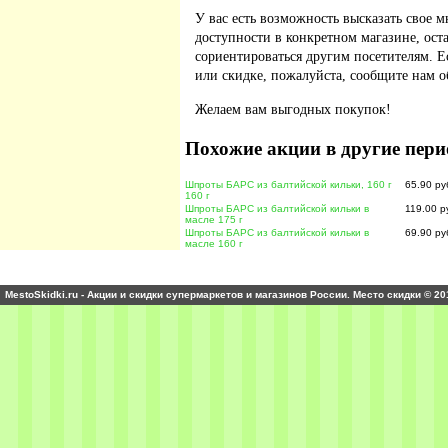
У вас есть возможность высказать свое м
доступности в конкретном магазине, ос
сориентироваться другим посетителям. 
или скидке, пожалуйста, сообщите нам о
Желаем вам выгодных покупок!
Похожие акции в другие пери
Шпроты БАРС из балтийской кильки, 160 г
65.90 ру
160 г
Шпроты БАРС из балтийской кильки в
119.00 р
масле 175 г
Шпроты БАРС из балтийской кильки в
69.90 ру
масле 160 г
MestoSkidki.ru - Акции и скидки супермаркетов и магазинов России. Место скидки © 20