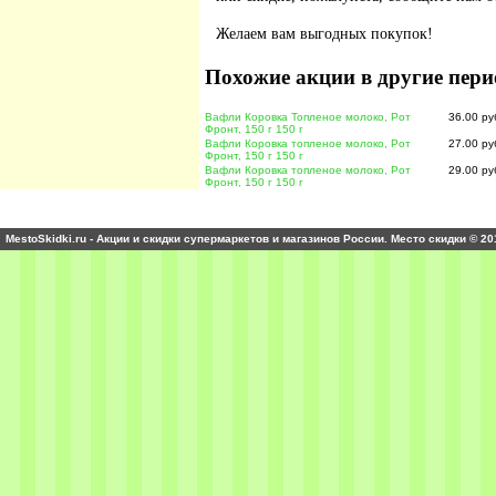
Желаем вам выгодных покупок!
Похожие акции в другие пери
Вафли Коровка Топленое молоко, Рот
36.00 ру
Фронт, 150 г 150 г
Вафли Коровка топленое молоко, Рот
27.00 ру
Фронт, 150 г 150 г
Вафли Коровка топленое молоко, Рот
29.00 ру
Фронт, 150 г 150 г
MestoSkidki.ru - Акции и скидки супермаркетов и магазинов России. Место скидки © 20