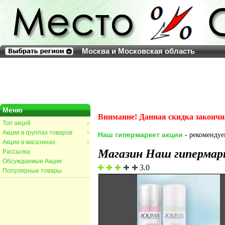
Москва и Московская область
Меню
Внимание! Данная скидка закончи
Топ акций
>
Акции в группах товаров
>
Наш гипермаркет акции
- рекомендуем
Акции в магазинах
>
Магазин Наш гипермар
Рассылка
Обсуждаемые Акции
3.0
Популярные товары