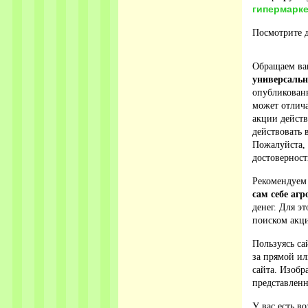
гипермарке
Посмотрите д
Обращаем ваш
универсальн
опубликованн
может отлича
акции действ
действовать 
Пожалуйста,
достовернос
Рекомендуем
сам себе аг
денег. Для э
поиском акци
Пользуясь са
за прямой ил
сайта. Изобр
представленн
У вас есть в