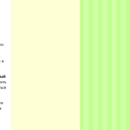
по
.
 в
ный
мить
ться
ти
я