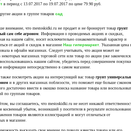
т
в период с 13.07.2017 по 19.07.2017 по цене 79.90 руб.
сад
ругие акции в группе товаров
е внимание, что mestoskidki.ru не продает и не бронирует товар
грунт
ый сам себе агроном
. Информация о проводимых акциях и скидках,
ая на нашем сайте, носит исключительно ознакомительный характер и
Наш гипермаркет
ться от акций и скидок в магазине
. Указанная цена 
овала в офлайн магазинах. Следует учитывать, что акция может не
в некоторых магазинах торговой сети или товар по акции уже закончился
 воспользовавшись нашим сайтом, убедитесь перед совершением покупки
ти информации непосредственно в самом магазине.
 также посмотреть акции на интересующий вас товар
грунт универсаль
роном
и в других магазинах поблизости, это поможет еще больше сэконо
того достаточно ввести в окошко поиска название товара или воспользова
й по группам товаров.
йтом, вы соглашаетесь, что mestoskidki.ru не несет никакой ответственнос
и косвенный убыток, возникший у посетителя в результате использовани
ажения товаров являются иллюстрацией и могут отличаться от
ых в магазине.
озможность высказать свое мнение по поводу качества товара или его