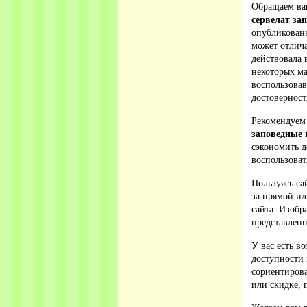
Обращаем ваш
сервелат за
опубликованн
может отлича
действовала 
некоторых ма
воспользова
достовернос
Рекомендуем
заповедные
сэкономить д
воспользоват
Пользуясь са
за прямой ил
сайта. Изобр
представленн
У вас есть в
доступности 
сориентирова
или скидке, 