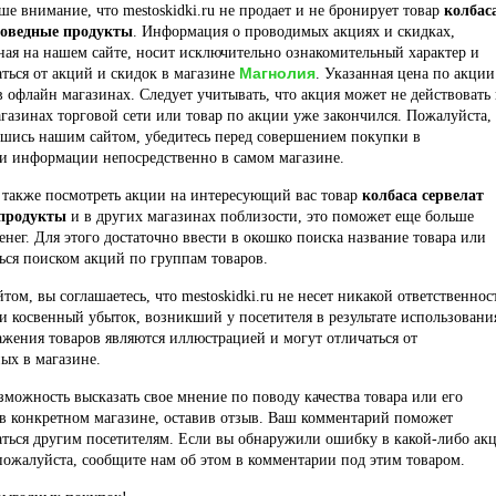
е внимание, что mestoskidki.ru не продает и не бронирует товар
колбас
поведные продукты
. Информация о проводимых акциях и скидках,
ая на нашем сайте, носит исключительно ознакомительный характер и
Магнолия
ться от акций и скидок в магазине
. Указанная цена по акции
в офлайн магазинах. Следует учитывать, что акция может не действовать 
газинах торговой сети или товар по акции уже закончился. Пожалуйста,
вшись нашим сайтом, убедитесь перед совершением покупки в
ти информации непосредственно в самом магазине.
 также посмотреть акции на интересующий вас товар
колбаса сервелат
 продукты
и в других магазинах поблизости, это поможет еще больше
енег. Для этого достаточно ввести в окошко поиска название товара или
ься поиском акций по группам товаров.
йтом, вы соглашаетесь, что mestoskidki.ru не несет никакой ответственнос
и косвенный убыток, возникший у посетителя в результате использовани
ажения товаров являются иллюстрацией и могут отличаться от
ых в магазине.
озможность высказать свое мнение по поводу качества товара или его
в конкретном магазине, оставив отзыв. Ваш комментарий поможет
ться другим посетителям. Если вы обнаружили ошибку в какой-либо ак
пожалуйста, сообщите нам об этом в комментарии под этим товаром.