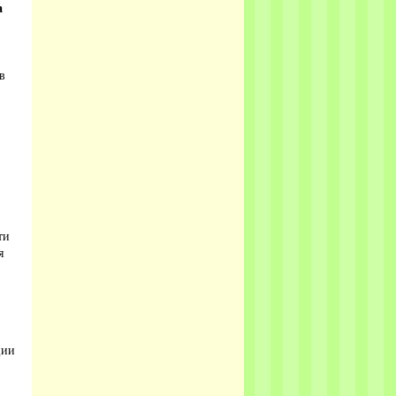
а
в
ти
я
ции