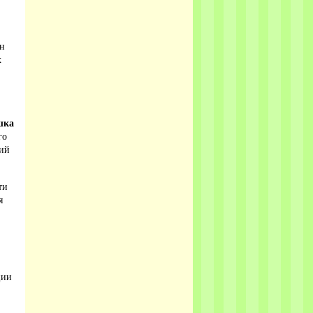
йн
х
шка
го
ций
ти
я
ции