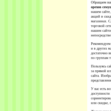
Обращаем ваш
орехов сему
нашем сайте,
акций и ски
магазинах. С
торговой сет
нашим сайто
непосредстве
Рекомендуем
и в других м
достаточно в
по группам т
Пользуясь са
за прямой ил
сайта. Изобр
представленн
У вас есть в
доступности 
сориентирова
или скидке, 