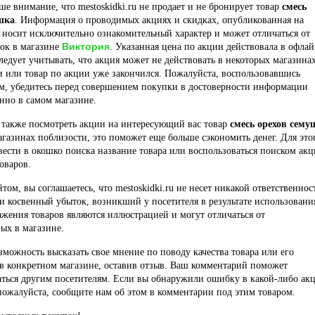
е внимание, что mestoskidki.ru не продает и не бронирует товар
смесь
шка
. Информация о проводимых акциях и скидках, опубликованная на
 носит исключительно ознакомительный характер и может отличаться от
Виктория
док в магазине
. Указанная цена по акции действовала в офла
ледует учитывать, что акция может не действовать в некоторых магазина
и или товар по акции уже закончился. Пожалуйста, воспользовавшись
м, убедитесь перед совершением покупки в достоверности информации
нно в самом магазине.
 также посмотреть акции на интересующий вас товар
смесь орехов сему
агазинах поблизости, это поможет еще больше сэкономить денег. Для это
вести в окошко поиска название товара или воспользоваться поиском ак
оваров.
йтом, вы соглашаетесь, что mestoskidki.ru не несет никакой ответственнос
и косвенный убыток, возникший у посетителя в результате использовани
ажения товаров являются иллюстрацией и могут отличаться от
ых в магазине.
озможность высказать свое мнение по поводу качества товара или его
в конкретном магазине, оставив отзыв. Ваш комментарий поможет
ться другим посетителям. Если вы обнаружили ошибку в какой-либо ак
пожалуйста, сообщите нам об этом в комментарии под этим товаром.