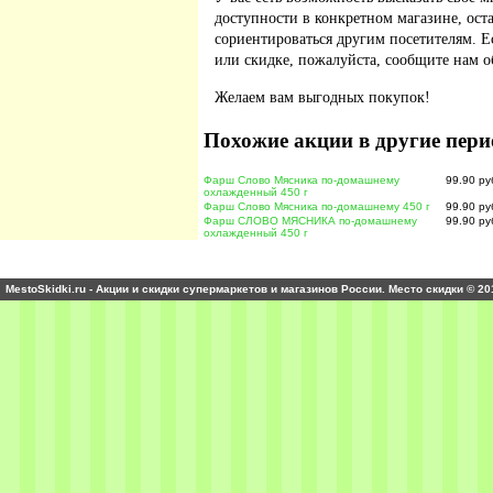
доступности в конкретном магазине, ос
сориентироваться другим посетителям. 
или скидке, пожалуйста, сообщите нам о
Желаем вам выгодных покупок!
Похожие акции в другие пери
Фарш Слово Мясника по-домашнему
99.90 ру
охлажденный 450 г
Фарш Слово Мясника по-домашнему 450 г
99.90 ру
Фарш СЛОВО МЯСНИКА по-домашнему
99.90 ру
охлажденный 450 г
MestoSkidki.ru - Акции и скидки супермаркетов и магазинов России. Место скидки © 20