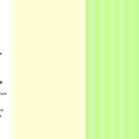
в
ир
ться
ти
я