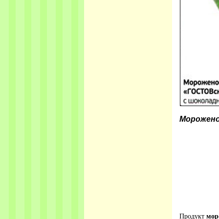
Морожено
Продукт
мор