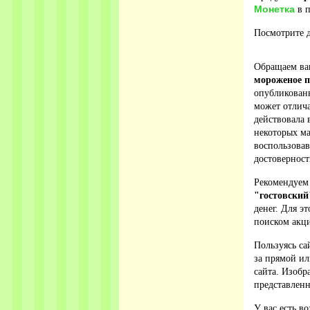
Монетка
в п
Посмотрите д
Обращаем ваш
мороженое п
опубликованн
может отлича
действовала 
некоторых ма
воспользова
достовернос
Рекомендуем
"гостовский
денег. Для э
поиском акци
Пользуясь са
за прямой ил
сайта. Изобр
представленн
У вас есть в