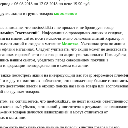
ериод с 06.08.2018 по 12.08.2018 по цене 19.90 руб.
мороженое
ругие акции в группе товаров
е внимание, что mestoskidki.ru не продает и не бронирует товар
ломбир "гостовский"
. Информация о проводимых акциях и скидках,
ая на нашем сайте, носит исключительно ознакомительный характер и
Монетка
ться от акций и скидок в магазине
. Указанная цена по акции
в офлайн магазинах. Следует учитывать, что акция может не действовать 
газинах торговой сети или товар по акции уже закончился. Пожалуйста,
вшись нашим сайтом, убедитесь перед совершением покупки в
ти информации непосредственно в самом магазине.
 также посмотреть акции на интересующий вас товар
мороженое пломб
"
и в других магазинах поблизости, это поможет еще больше сэкономить
того достаточно ввести в окошко поиска название товара или воспользова
й по группам товаров.
йтом, вы соглашаетесь, что mestoskidki.ru не несет никакой ответственнос
и косвенный убыток, возникший у посетителя в результате использовани
ажения товаров являются иллюстрацией и могут отличаться от
ых в магазине.
озможность высказать свое мнение по поводу качества товара или его