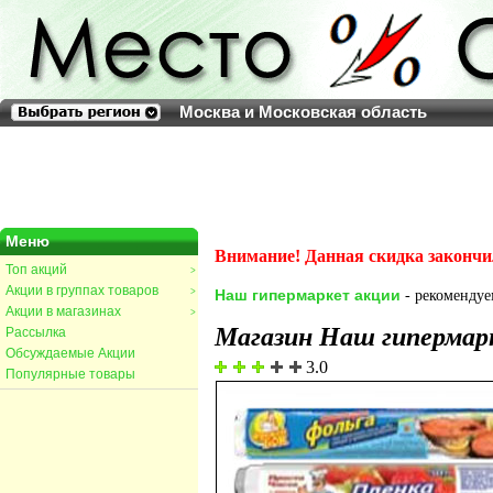
Москва и Московская область
Меню
Внимание! Данная скидка закончи
Топ акций
>
Акции в группах товаров
>
Наш гипермаркет акции
- рекомендуем
Акции в магазинах
>
Магазин Наш гипермар
Рассылка
Обсуждаемые Акции
3.0
Популярные товары