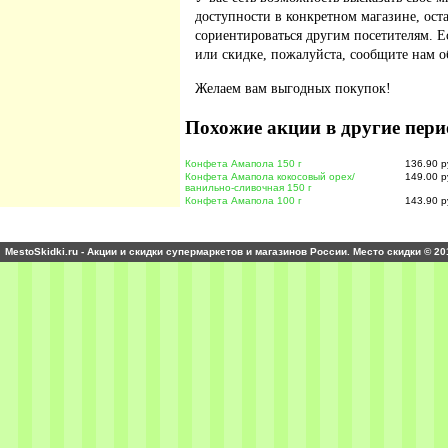
доступности в конкретном магазине, ос
сориентироваться другим посетителям. 
или скидке, пожалуйста, сообщите нам о
Желаем вам выгодных покупок!
Похожие акции в другие пери
Конфета Амапола 150 г
136.90 р
Конфета Амапола кокосовый орех/
149.00 р
ванильно-сливочная 150 г
Конфета Амапола 100 г
143.90 р
MestoSkidki.ru - Акции и скидки супермаркетов и магазинов России. Место скидки © 20