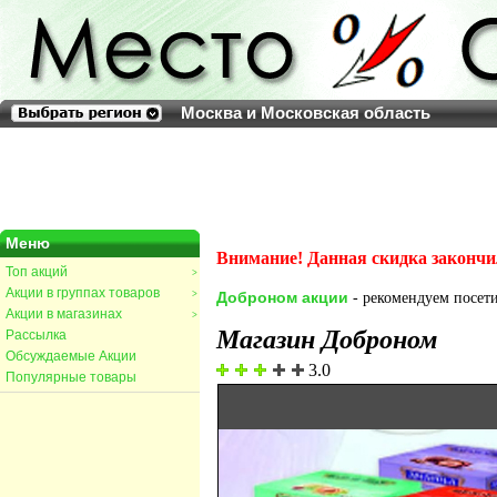
Москва и Московская область
Меню
Внимание! Данная скидка закончи
Топ акций
>
Акции в группах товаров
>
Доброном акции
- рекомендуем посети
Акции в магазинах
>
Магазин Доброном
Рассылка
Обсуждаемые Акции
3.0
Популярные товары