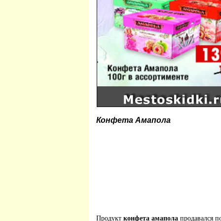
Конфета Амапола
Продукт
конфета амапола
продавался п