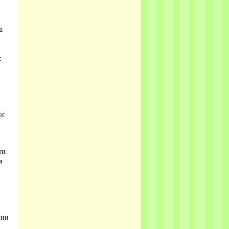
а
х
г.
ти
я
ции