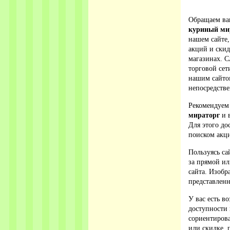
Обращаем ваш
куриный ми
нашем сайте,
акций и ски
магазинах. С
торговой сет
нашим сайто
непосредстве
Рекомендуем
мираторг
и в
Для этого до
поиском акци
Пользуясь са
за прямой ил
сайта. Изобр
представленн
У вас есть в
доступности 
сориентирова
или скидке, 