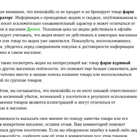
е внимание, что mestoskidki.ru не продает и не бронирует товар
фарш
раторг
. Информация о проводимых акциях и скидках, опубликованная н
 носит исключительно ознакомительный характер и может отличаться от
Дикси
док в магазине
. Указанная цена по акции действовала в офлайн
ледует учитывать, что акция может не действовать в некоторых магазина
и или товар по акции уже закончился. Пожалуйста, воспользовавшись
м, убедитесь перед совершением покупки в достоверности информации
нно в самом магазине.
 также посмотреть акции на интересующий вас товар
фарш куриный
 других магазинах поблизости, это поможет еще больше сэкономить дене
статочно ввести в окошко поиска название товара или воспользоваться
й по группам товаров.
йтом, вы соглашаетесь, что mestoskidki.ru не несет никакой ответственнос
и косвенный убыток, возникший у посетителя в результате использовани
ажения товаров являются иллюстрацией и могут отличаться от
ых в магазине.
озможность высказать свое мнение по поводу качества товара или его
в конкретном магазине, оставив отзыв. Ваш комментарий поможет
ться другим посетителям. Если вы обнаружили ошибку в какой-либо ак
пожалуйста, сообщите нам об этом в комментарии под этим товаром.