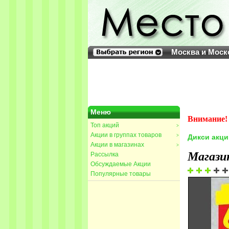
Москва и Моск
Меню
Внимание! 
Топ акций
>
Акции в группах товаров
>
Дикси акци
Акции в магазинах
>
Магази
Рассылка
Обсуждаемые Акции
Популярные товары