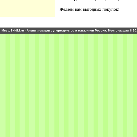
Желаем вам выгодных покупок!
MestoSkidki.ru - Акции и скидки супермаркетов и магазинов России. Место скидки © 20