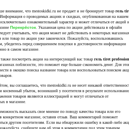
е внимание, что mestoskidki.ru не продает и не бронирует товар
гель tir
 Информация о проводимых акциях и скидках, опубликованная на нашем
 исключительно ознакомительный характер и может отличаться от акций 
Перекрёсток
газине
. Указанная цена по акции действовала в офлайн
ледует учитывать, что акция может не действовать в некоторых магазина
и или товар по акции уже закончился. Пожалуйста, воспользовавшись
м, убедитесь перед совершением покупки в достоверности информации
нно в самом магазине.
 также посмотреть акции на интересующий вас товар
гель tiret professio
агазинах поблизости, это поможет еще больше сэкономить денег. Для это
вести в окошко поиска название товара или воспользоваться поиском ак
оваров.
йтом, вы соглашаетесь, что mestoskidki.ru не несет никакой ответственнос
и косвенный убыток, возникший у посетителя в результате использовани
ажения товаров являются иллюстрацией и могут отличаться от
ых в магазине.
озможность высказать свое мнение по поводу качества товара или его
в конкретном магазине, оставив отзыв. Ваш комментарий поможет
ться другим посетителям. Если вы обнаружили ошибку в какой-либо ак
пожалуйста, сообщите нам об этом в комментарии под этим товаром.