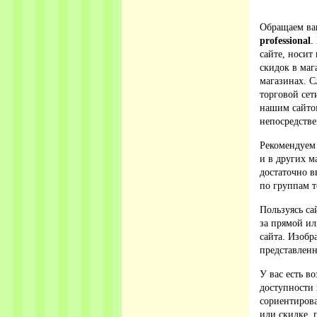
Обращаем ваш
professional
.
сайте, носит
скидок в ма
магазинах. С
торговой сет
нашим сайто
непосредстве
Рекомендуем
и в других м
достаточно в
по группам т
Пользуясь са
за прямой ил
сайта. Изобр
представленн
У вас есть в
доступности 
сориентирова
или скидке, 