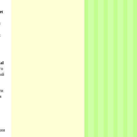
et
и
х
nal
го
ций
ти
я
ции