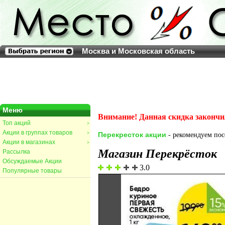
Москва и Московская область
Меню
Внимание! Данная скидка закончи
Топ акций
>
Акции в группах товаров
>
Перекресток акции
- рекомендуем посе
Акции в магазинах
>
Магазин Перекрёсток
Рассылка
Обсуждаемые Акции
3.0
Популярные товары