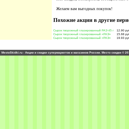
Желаем вам выгодных покупок!
Похожие акции в другие пери
Сырок творожный глазированный РАЭ 45 г
12.90 ру
Сырок творожный глазированный «РАЭ»
15.68 ру
Сырок творожный глазированный «РАЭ»
19.93 ру
MestoSkidki.ru - Акции и скидки супермаркетов и магазинов России. Место скидки © 20