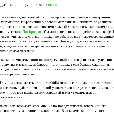
пиво
ругие акции в группе товаров
е внимание, что mestoskidki.ru не продает и не бронирует товар
пиво
е фирменное
. Информация о проводимых акциях и скидках, опубликован
те, носит исключительно ознакомительный характер и может отличаться 
Пятёрочка
док в магазине
. Указанная цена по акции действовала в офла
ледует учитывать, что акция может не действовать в некоторых магазина
и или товар по акции уже закончился. Пожалуйста, воспользовавшись
м, убедитесь перед совершением покупки в достоверности информации
нно в самом магазине.
 также посмотреть акции на интересующий вас товар
пиво жигулевское
 в других магазинах поблизости, это поможет еще больше сэкономить
того достаточно ввести в окошко поиска название товара или воспользова
й по группам товаров.
йтом, вы соглашаетесь, что mestoskidki.ru не несет никакой ответственнос
и косвенный убыток, возникший у посетителя в результате использовани
ажения товаров являются иллюстрацией и могут отличаться от
ых в магазине.
озможность высказать свое мнение по поводу качества товара или его
в конкретном магазине, оставив отзыв. Ваш комментарий поможет