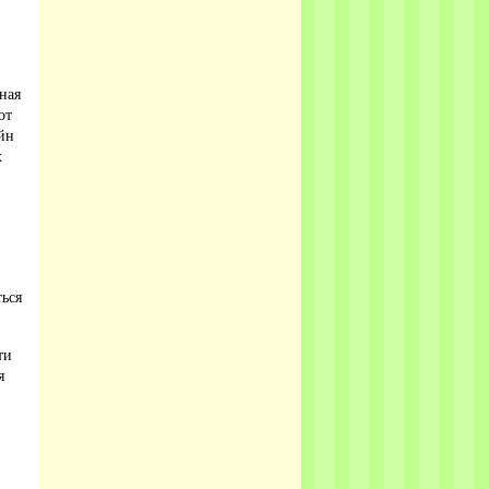
ная
от
йн
х
ться
ти
я