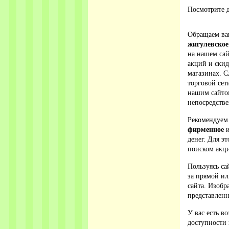
Посмотрите д
Обращаем ваш
жигулевско
на нашем сай
акций и ски
магазинах. С
торговой сет
нашим сайто
непосредстве
Рекомендуем
фирменное
и
денег. Для э
поиском акци
Пользуясь са
за прямой ил
сайта. Изобр
представленн
У вас есть в
доступности 