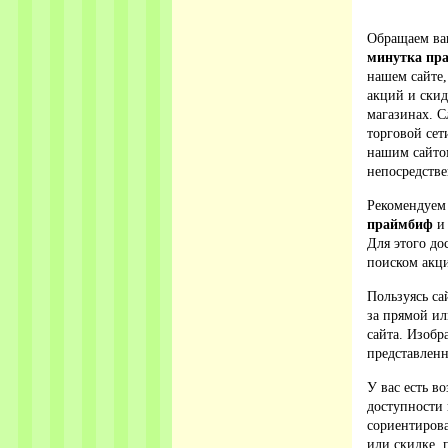
Обращаем ваш
минутка пр
нашем сайте,
акций и ски
магазинах. С
торговой сет
нашим сайто
непосредстве
Рекомендуем
праймбиф
и 
Для этого до
поиском акци
Пользуясь са
за прямой ил
сайта. Изобр
представленн
У вас есть в
доступности 
сориентирова
или скидке, 