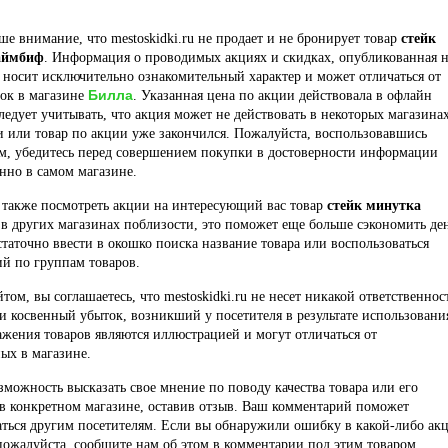
е внимание, что mestoskidki.ru не продает и не бронирует товар
стейк
аймбиф
. Информация о проводимых акциях и скидках, опубликованная 
 носит исключительно ознакомительный характер и может отличаться от
Билла
док в магазине
. Указанная цена по акции действовала в офлайн
ледует учитывать, что акция может не действовать в некоторых магазина
и или товар по акции уже закончился. Пожалуйста, воспользовавшись
м, убедитесь перед совершением покупки в достоверности информации
нно в самом магазине.
 также посмотреть акции на интересующий вас товар
стейк минутка
в других магазинах поблизости, это поможет еще больше сэкономить ден
статочно ввести в окошко поиска название товара или воспользоваться
й по группам товаров.
йтом, вы соглашаетесь, что mestoskidki.ru не несет никакой ответственнос
и косвенный убыток, возникший у посетителя в результате использовани
ажения товаров являются иллюстрацией и могут отличаться от
ых в магазине.
озможность высказать свое мнение по поводу качества товара или его
в конкретном магазине, оставив отзыв. Ваш комментарий поможет
ться другим посетителям. Если вы обнаружили ошибку в какой-либо ак
пожалуйста, сообщите нам об этом в комментарии под этим товаром.