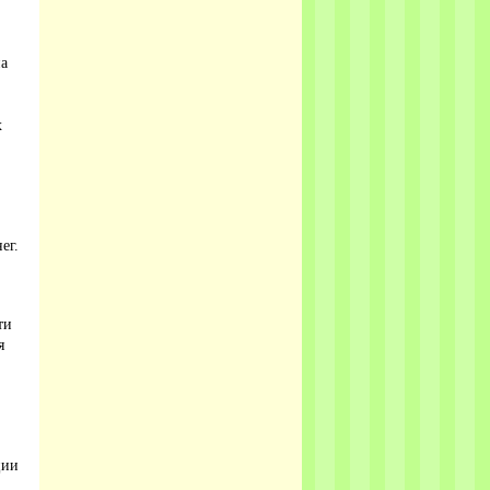
на
х
ег.
ти
я
ции