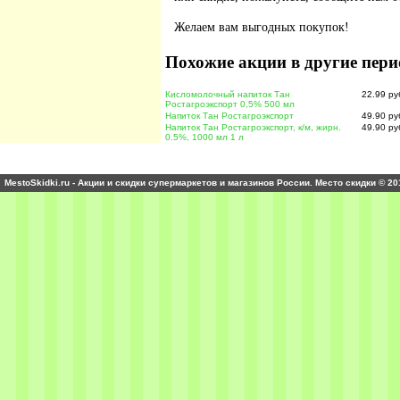
Желаем вам выгодных покупок!
Похожие акции в другие пери
Кисломолочный напиток Тан
22.99 ру
Ростагроэкспорт 0,5% 500 мл
Напиток Тан Ростагроэкспорт
49.90 ру
Напиток Тан Ростагроэкспорт, к/м, жирн.
49.90 ру
0.5%, 1000 мл 1 л
MestoSkidki.ru - Акции и скидки супермаркетов и магазинов России. Место скидки © 20