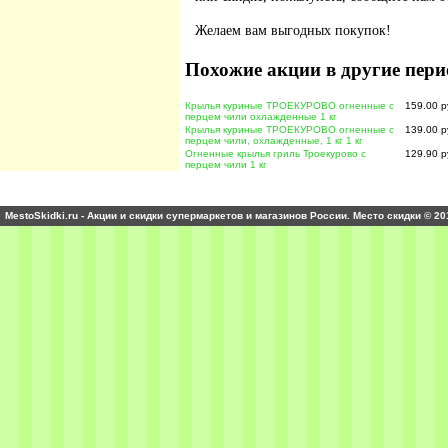
Желаем вам выгодных покупок!
Похожие акции в другие пери
Крылья куриные ТРОЕКУРОВО огненные с
159.00 р
перцем чили охлажденные 1 кг
Крылья куриные ТРОЕКУРОВО огненные с
139.00 р
перцем чили, охлажденные, 1 кг 1 кг
Огненные крылья гриль Троекурово с
129.90 р
перцем чили 1 кг
MestoSkidki.ru - Акции и скидки супермаркетов и магазинов России. Место скидки © 20