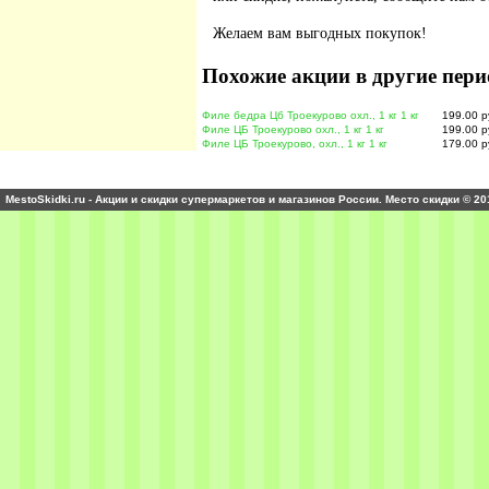
Желаем вам выгодных покупок!
Похожие акции в другие пери
Филе бедра Цб Троекурово охл., 1 кг 1 кг
199.00 р
Филе ЦБ Троекурово охл., 1 кг 1 кг
199.00 р
Филе ЦБ Троекурово, охл., 1 кг 1 кг
179.00 р
MestoSkidki.ru - Акции и скидки супермаркетов и магазинов России. Место скидки © 20