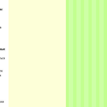
ты
в
ные
ться
ти
я
ции