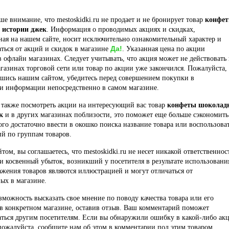
е внимание, что mestoskidki.ru не продает и не бронирует товар
конфе
 истории джек
. Информация о проводимых акциях и скидках,
ая на нашем сайте, носит исключительно ознакомительный характер и
Да!
ться от акций и скидок в магазине
. Указанная цена по акции
в офлайн магазинах. Следует учитывать, что акция может не действовать 
газинах торговой сети или товар по акции уже закончился. Пожалуйста,
вшись нашим сайтом, убедитесь перед совершением покупки в
ти информации непосредственно в самом магазине.
 также посмотреть акции на интересующий вас товар
конфеты шоколад
к
и в других магазинах поблизости, это поможет еще больше сэкономить
того достаточно ввести в окошко поиска название товара или воспользова
й по группам товаров.
йтом, вы соглашаетесь, что mestoskidki.ru не несет никакой ответственнос
и косвенный убыток, возникший у посетителя в результате использовани
ажения товаров являются иллюстрацией и могут отличаться от
ых в магазине.
озможность высказать свое мнение по поводу качества товара или его
в конкретном магазине, оставив отзыв. Ваш комментарий поможет
ться другим посетителям. Если вы обнаружили ошибку в какой-либо ак
пожалуйста, сообщите нам об этом в комментарии под этим товаром.