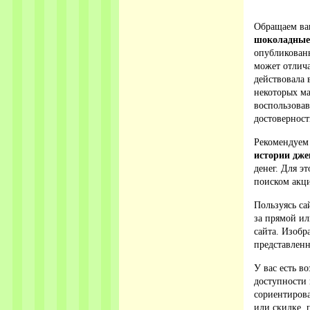
Обращаем ваш
шоколадные
опубликованн
может отлича
действовала 
некоторых ма
воспользова
достовернос
Рекомендуем
истории дже
денег. Для э
поиском акци
Пользуясь са
за прямой ил
сайта. Изобр
представленн
У вас есть в
доступности 
сориентирова
или скидке, 