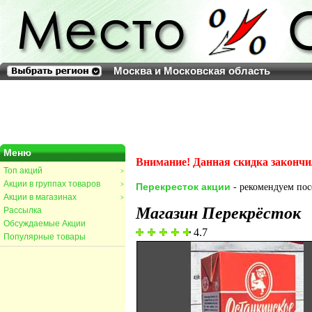
Москва и Московская область
Меню
Внимание! Данная скидка закончи
Топ акций
>
Акции в группах товаров
>
Перекресток акции
- рекомендуем посе
Акции в магазинах
>
Магазин Перекрёсток
Рассылка
Обсуждаемые Акции
4.7
Популярные товары