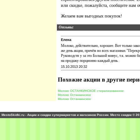
или скидке, пожалуйста, сообщите нам о
Желаем вам выгодных покупок!
Отзывы:
Елена
Молоко, действительно, хорошее. Вот только зак
же день акции, причём во всех магазинах "Перекр
Руководств у за это Большой минус, т.к. можно 
на продажу порционно каждый день.
15.10.2013 20:32
Похожие акции в другие пери
Молоко ОСТАНКИНСКОЕ стерилизованное
Молоко Останкинское
Молоко Останкинское
MestoSkidki.ru - Акции и скидки супермаркетов и магазинов России. Место скидки © 20