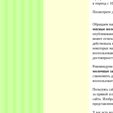
в период с 10
Посмотрите д
Обращаем ваш
мясные мол
опубликованн
может отлича
действовала 
некоторых ма
воспользова
достовернос
Рекомендуем
молочные з
сэкономить д
воспользоват
Пользуясь са
за прямой ил
сайта. Изобр
представленн
У вас есть в