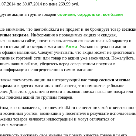
.07.2014 по 30.07.2014 по цене 269.99 руб.
сосиски, сардельки, колбаски
ругие акции в группе товаров
е внимание, что mestoskidki.ru не продает и не бронирует товар
сосиск
очные закрама
. Информация о проводимых акциях и скидках,
ая на нашем сайте, носит исключительно ознакомительный характер и
Алми
ться от акций и скидок в магазине
. Указанная цена по акции
в офлайн магазинах. Следует учитывать, что акция может не действовать 
газинах торговой сети или товар по акции уже закончился. Пожалуйста,
вшись нашим сайтом, убедитесь перед совершением покупки в
ти информации непосредственно в самом магазине.
 также посмотреть акции на интересующий вас товар
сосиски мясные
акрама
и в других магазинах поблизости, это поможет еще больше
енег. Для этого достаточно ввести в окошко поиска название товара или
ься поиском акций по группам товаров.
йтом, вы соглашаетесь, что mestoskidki.ru не несет никакой ответственнос
и косвенный убыток, возникший у посетителя в результате использовани
ажения товаров являются иллюстрацией и могут отличаться от
ых в магазине.
озможность высказать свое мнение по поводу качества товара или его