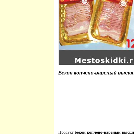
Бекон копчено-вареный высш
Продукт
бекон копчено-вареный высш